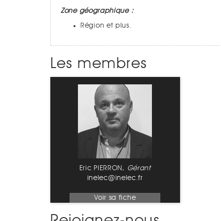
Zone géographique :
Région et plus.
Les membres
Eric PIERRON,
Gérant
inelec@inelec.fr
Voir sa fiche
Rejoignez-nous