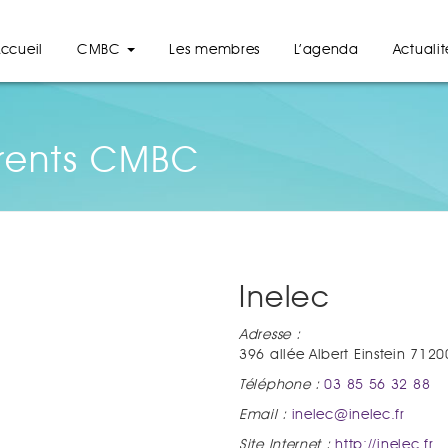
ccueil
CMBC
Les membres
L’agenda
Actualit
rents CMBC
Inelec
Adresse :
396 allée Albert Einstein 712
Téléphone :
03 85 56 32 88
Email :
inelec@inelec.fr
Site Internet :
http://inelec.fr