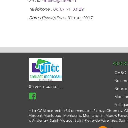
Email :
inelec@inelec.fr
Téléphone :
06 07 71 83 29
Date d'inscription :
31 mai 2017
ASSOC
CMBC
Nos m
Suivez-nous sur…
Nous c
Mention
Politiq
* La CCM rassemble 34 communes : Blanzy, Charmoy, Ciry-
Vincent, Montceau, Montcenis, Montchanin, Morey, Perrecy-l
d'Andenay, Saint-Micaud, Saint-Pierre-de-Varennes, Saint