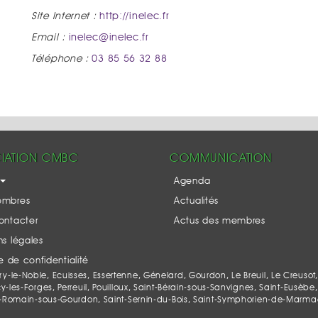
Site Internet :
http://inelec.fr
Email :
inelec@inelec.fr
Téléphone :
03 85 56 32 88
IATION CMBC
COMMUNICATION
Agenda
embres
Actualités
ontacter
Actus des membres
s légales
ue de confidentialité
le-Noble, Ecuisses, Essertenne, Génelard, Gourdon, Le Breuil, Le Creusot,
es-Forges, Perreuil, Pouilloux, Saint-Bérain-sous-Sanvignes, Saint-Eusèbe, 
-Romain-sous-Gourdon, Saint-Sernin-du-Bois, Saint-Symphorien-de-Marmagne