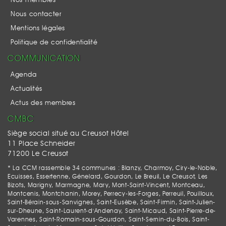
Nos membres
Nous contacter
Mentions légales
Politique de confidentialité
COMMUNICATION
Agenda
Actualités
Actus des membres
CMBC
Siège social situé au Creusot Hôtel
11 Place Schneider
71200 Le Creusot
* La CCM rassemble 34 communes : Blanzy, Charmoy, Ciry-le-Noble,
Ecuisses, Essertenne, Génelard, Gourdon, Le Breuil, Le Creusot, Les
Bizots, Marigny, Marmagne, Mary, Mont-Saint-Vincent, Montceau,
Montcenis, Montchanin, Morey, Perrecy-les-Forges, Perreuil, Pouilloux,
Saint-Bérain-sous-Sanvignes, Saint-Eusèbe, Saint-Firmin, Saint-Julien-
sur-Dheune, Saint-Laurent-d'Andenay, Saint-Micaud, Saint-Pierre-de-
Varennes, Saint-Romain-sous-Gourdon, Saint-Sernin-du-Bois, Saint-