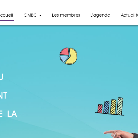
ccueil
CMBC
Les membres
L’agenda
Actualit
Entretenez
votre réseau local