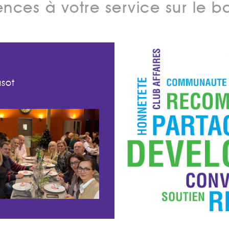
ces à votre service sur le bas
sot
Réunion CMBC – 19 déc
Le 19 décembre 2024
Réunion du CMBC – Creusot
Montceau Business Club très
conviviale, petit point sur les
actions du club à venir et les
orientations 2025…
Lire l'article…