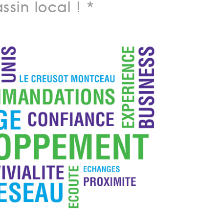
sin local ! *
embre 2024