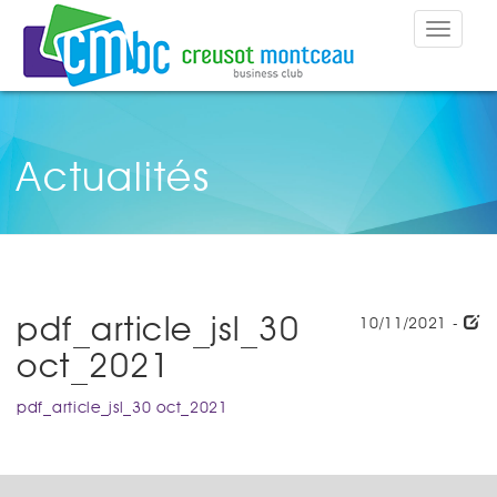
Toggle
navigat
Actualités
pdf_article_jsl_30
10/11/2021 -
oct_2021
pdf_article_jsl_30 oct_2021