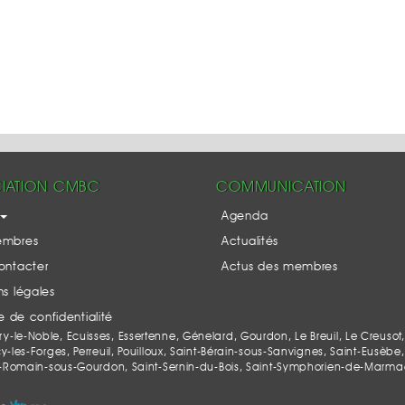
IATION CMBC
COMMUNICATION
Agenda
embres
Actualités
ontacter
Actus des membres
s légales
ue de confidentialité
le-Noble, Ecuisses, Essertenne, Génelard, Gourdon, Le Breuil, Le Creusot,
es-Forges, Perreuil, Pouilloux, Saint-Bérain-sous-Sanvignes, Saint-Eusèbe, 
-Romain-sous-Gourdon, Saint-Sernin-du-Bois, Saint-Symphorien-de-Marmagne