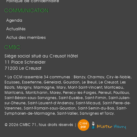
Politique de confidentialité
COMMUNICATION
Agenda
Actualités
Actus des membres
CMBC
Siège social situé au Creusot Hôtel
11 Place Schneider
71200 Le Creusot
* La CCM rassemble 34 communes : Blanzy, Charmoy, Ciry-le-Noble,
Ecuisses, Essertenne, Génelard, Gourdon, Le Breuil, Le Creusot, Les
Bizots, Marigny, Marmagne, Mary, Mont-Saint-Vincent, Montceau,
Montcenis, Montchanin, Morey, Perrecy-les-Forges, Perreuil, Pouilloux,
Saint-Bérain-sous-Sanvignes, Saint-Eusèbe, Saint-Firmin, Saint-Julien-
sur-Dheune, Saint-Laurent-d'Andenay, Saint-Micaud, Saint-Pierre-de-
Varennes, Saint-Romain-sous-Gourdon, Saint-Sernin-du-Bois, Saint-
Symphorien-de-Marmagne, Saint-Vallier, Sanvignes et Torcy.
Créé
© 2026 CMBC 71, tous droits réservés |
par