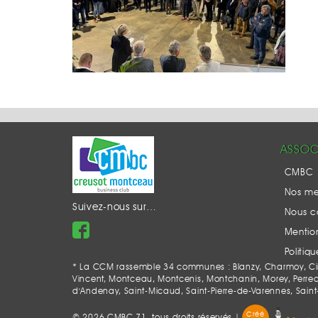
ASSOC
CMBC
Nos m
Suivez-nous sur…
Nous c
Mention
Politiq
* La CCM rassemble 34 communes : Blanzy, Charmoy, Ciry-
Vincent, Montceau, Montcenis, Montchanin, Morey, Perrecy-l
d'Andenay, Saint-Micaud, Saint-Pierre-de-Varennes, Saint
Créé
© 2026 CMBC 71, tous droits réservés |