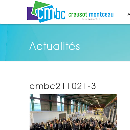
A
Actualités
cmbc211021-3