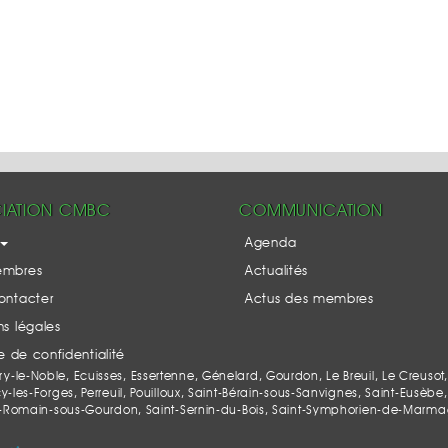
IATION CMBC
COMMUNICATION
Agenda
embres
Actualités
ontacter
Actus des membres
s légales
ue de confidentialité
le-Noble, Ecuisses, Essertenne, Génelard, Gourdon, Le Breuil, Le Creusot,
es-Forges, Perreuil, Pouilloux, Saint-Bérain-sous-Sanvignes, Saint-Eusèbe, 
-Romain-sous-Gourdon, Saint-Sernin-du-Bois, Saint-Symphorien-de-Marmagne