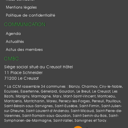
Mentions légales
Politique de confidentialité
COMMUNICATION
Agenda
Actualités
Actus des membres
CMBC
Siège social situé au Creusot Hôtel
11 Place Schneider
71200 Le Creusot
* La CCM rassemble 34 communes : Blanzy, Charmoy, Ciry-le-Noble,
Ecuisses, Essertenne, Génelard, Gourdon, Le Breuil, Le Creusot, Les
Bizots, Marigny, Marmagne, Mary, Mont-Saint-Vincent, Montceau,
Montcenis, Montchanin, Morey, Perrecy-les-Forges, Perreuil, Pouilloux,
Saint-Bérain-sous-Sanvignes, Saint-Eusèbe, Saint-Firmin, Saint-Julien-
sur-Dheune, Saint-Laurent-d'Andenay, Saint-Micaud, Saint-Pierre-de-
Varennes, Saint-Romain-sous-Gourdon, Saint-Sernin-du-Bois, Saint-
Symphorien-de-Marmagne, Saint-Vallier, Sanvignes et Torcy.