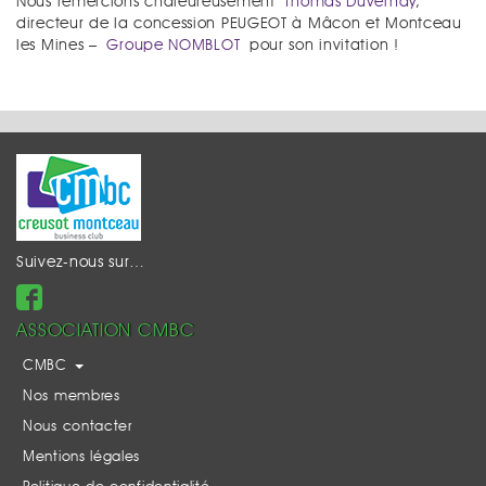
Nous remercions chaleureusement
Thomas Duvernay
,
directeur de la concession PEUGEOT à Mâcon et Montceau
les Mines –
Groupe NOMBLOT
pour son invitation !
Suivez-nous sur…
ASSOCIATION CMBC
CMBC
Nos membres
Nous contacter
Mentions légales