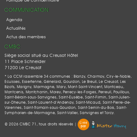
Politique de confidentialité
COMMUNICATION
Agenda
Actualités
Actus des membres
CMBC
Siège social situé au Creusot Hôtel
11 Place Schneider
71200 Le Creusot
* La CCM rassemble 34 communes : Blanzy, Charmoy, Ciry-le-Noble,
Ecuisses, Essertenne, Génelard, Gourdon, Le Breuil, Le Creusot, Les
Bizots, Marigny, Marmagne, Mary, Mont-Saint-Vincent, Montceau,
Montcenis, Montchanin, Morey, Perrecy-les-Forges, Perreuil, Pouilloux,
Saint-Bérain-sous-Sanvignes, Saint-Eusèbe, Saint-Firmin, Saint-Julien-
sur-Dheune, Saint-Laurent-d'Andenay, Saint-Micaud, Saint-Pierre-de-
Varennes, Saint-Romain-sous-Gourdon, Saint-Sernin-du-Bois, Saint-
Symphorien-de-Marmagne, Saint-Vallier, Sanvignes et Torcy.
Créé
© 2026 CMBC 71, tous droits réservés |
par