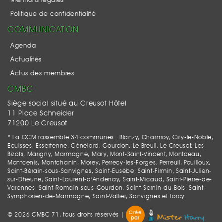
Mentions légales
Politique de confidentialité
COMMUNICATION
Agenda
Actualités
Actus des membres
CMBC
Siège social situé au Creusot Hôtel
11 Place Schneider
71200 Le Creusot
* La CCM rassemble 34 communes : Blanzy, Charmoy, Ciry-le-Noble,
Ecuisses, Essertenne, Génelard, Gourdon, Le Breuil, Le Creusot, Les
Bizots, Marigny, Marmagne, Mary, Mont-Saint-Vincent, Montceau,
Montcenis, Montchanin, Morey, Perrecy-les-Forges, Perreuil, Pouilloux,
Saint-Bérain-sous-Sanvignes, Saint-Eusèbe, Saint-Firmin, Saint-Julien-
sur-Dheune, Saint-Laurent-d'Andenay, Saint-Micaud, Saint-Pierre-de-
Varennes, Saint-Romain-sous-Gourdon, Saint-Sernin-du-Bois, Saint-
Symphorien-de-Marmagne, Saint-Vallier, Sanvignes et Torcy.
Créé
© 2026 CMBC 71, tous droits réservés |
par