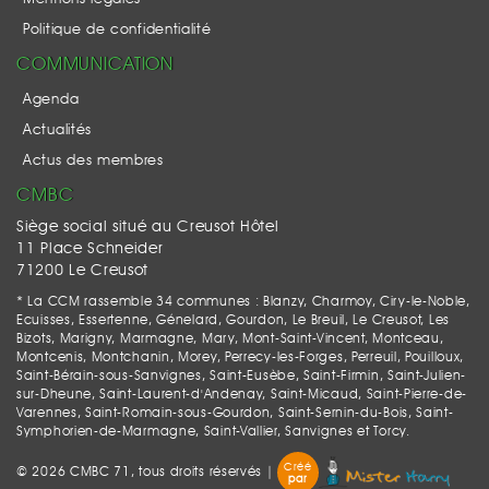
Politique de confidentialité
COMMUNICATION
Agenda
Actualités
Actus des membres
CMBC
Siège social situé au Creusot Hôtel
11 Place Schneider
71200 Le Creusot
* La CCM rassemble 34 communes : Blanzy, Charmoy, Ciry-le-Noble,
Ecuisses, Essertenne, Génelard, Gourdon, Le Breuil, Le Creusot, Les
Bizots, Marigny, Marmagne, Mary, Mont-Saint-Vincent, Montceau,
Montcenis, Montchanin, Morey, Perrecy-les-Forges, Perreuil, Pouilloux,
Saint-Bérain-sous-Sanvignes, Saint-Eusèbe, Saint-Firmin, Saint-Julien-
sur-Dheune, Saint-Laurent-d'Andenay, Saint-Micaud, Saint-Pierre-de-
Varennes, Saint-Romain-sous-Gourdon, Saint-Sernin-du-Bois, Saint-
Symphorien-de-Marmagne, Saint-Vallier, Sanvignes et Torcy.
Créé
© 2026 CMBC 71, tous droits réservés |
par