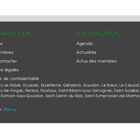
IATION CMBC
COMMUNICATION
Agenda
embres
Actualités
ontacter
Actus des membres
s légales
ue de confidentialité
le-Noble, Ecuisses, Essertenne, Génelard, Gourdon, Le Breuil, Le Creusot,
es-Forges, Perreuil, Pouilloux, Saint-Bérain-sous-Sanvignes, Saint-Eusèbe, 
-Romain-sous-Gourdon, Saint-Sernin-du-Bois, Saint-Symphorien-de-Marmagne