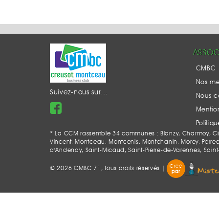
ASSOC
CMBC
Nos m
Suivez-nous sur…
Nous c
Mention
Politiq
* La CCM rassemble 34 communes : Blanzy, Charmoy, Ciry-
Vincent, Montceau, Montcenis, Montchanin, Morey, Perrecy-l
d'Andenay, Saint-Micaud, Saint-Pierre-de-Varennes, Saint
Créé
© 2026 CMBC 71, tous droits réservés |
par