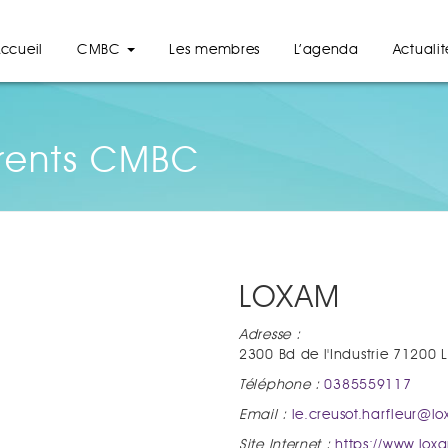
ccueil
CMBC
Les membres
L’agenda
Actualit
rents CMBC
LOXAM
Adresse :
2300 Bd de l'Industrie 71200
Téléphone :
0385559117
Email :
le.creusot.harfleur@lo
Site Internet :
https://www.loxa