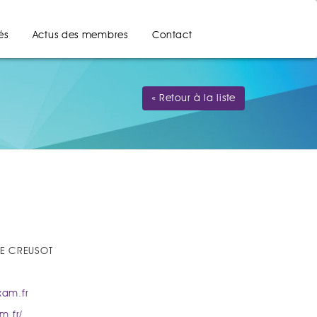
és
Actus des membres
Contact
« Retour à la liste
 LE CREUSOT
xam.fr
m.fr/