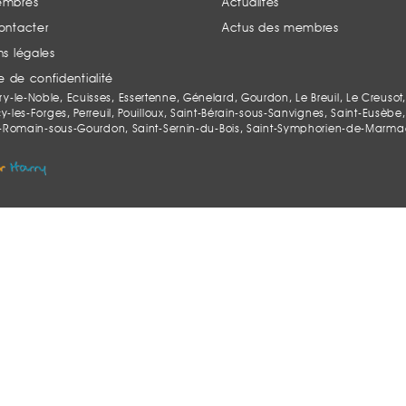
embres
Actualités
ontacter
Actus des membres
s légales
ue de confidentialité
le-Noble, Ecuisses, Essertenne, Génelard, Gourdon, Le Breuil, Le Creusot,
es-Forges, Perreuil, Pouilloux, Saint-Bérain-sous-Sanvignes, Saint-Eusèbe, 
-Romain-sous-Gourdon, Saint-Sernin-du-Bois, Saint-Symphorien-de-Marmagne