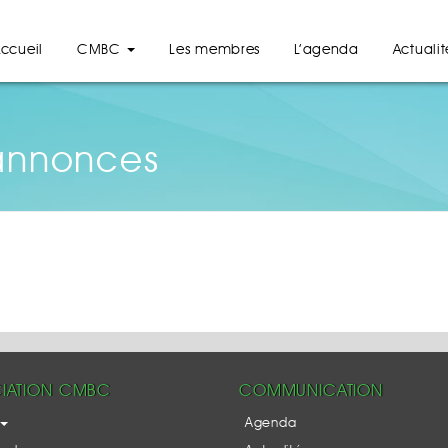
ccueil
CMBC
Les membres
L’agenda
Actualit
 annonces
IATION CMBC
COMMUNICATION
Agenda