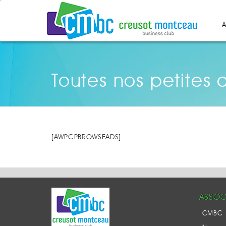
A
Toutes nos petites
[AWPCPBROWSEADS]
ASSOC
CMBC