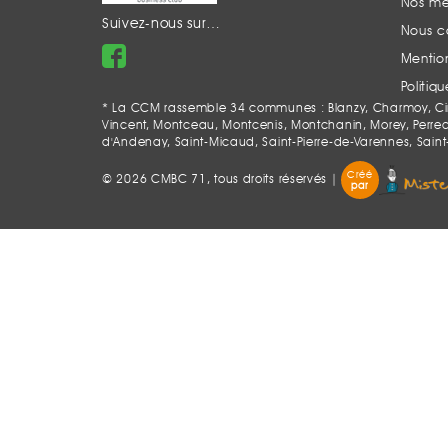
Nos m
Suivez-nous sur…
Nous c
Mention
Politiq
* La CCM rassemble 34 communes : Blanzy, Charmoy, Ciry-
Vincent, Montceau, Montcenis, Montchanin, Morey, Perrecy-l
d'Andenay, Saint-Micaud, Saint-Pierre-de-Varennes, Saint
Créé
© 2026 CMBC 71, tous droits réservés |
par