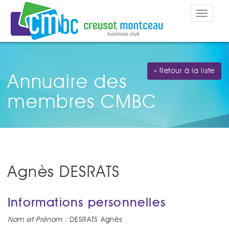
Toggle
navigat
« Retour à la liste
Annuaire des
membres CMBC
Agnès DESRATS
Informations personnelles
Nom et Prénom :
DESRATS Agnès