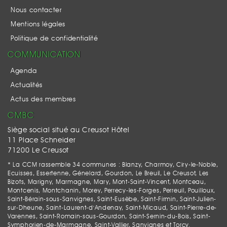
Nous contacter
Mentions légales
Politique de confidentialité
COMMUNICATION
Agenda
Actualités
Actus des membres
CMBC
Siège social situé au Creusot Hôtel
11 Place Schneider
71200 Le Creusot
* La CCM rassemble 34 communes : Blanzy, Charmoy, Ciry-le-Noble,
Ecuisses, Essertenne, Génelard, Gourdon, Le Breuil, Le Creusot, Les
Bizots, Marigny, Marmagne, Mary, Mont-Saint-Vincent, Montceau,
Montcenis, Montchanin, Morey, Perrecy-les-Forges, Perreuil, Pouilloux,
Saint-Bérain-sous-Sanvignes, Saint-Eusèbe, Saint-Firmin, Saint-Julien-
sur-Dheune, Saint-Laurent-d'Andenay, Saint-Micaud, Saint-Pierre-de-
Varennes, Saint-Romain-sous-Gourdon, Saint-Sernin-du-Bois, Saint-
Symphorien-de-Marmagne, Saint-Vallier, Sanvignes et Torcy.