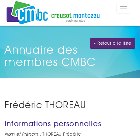
Toggle
navigat
« Retour à la liste
Annuaire des
membres CMBC
Frédéric THOREAU
Informations personnelles
Nom et Prénom :
THOREAU Frédéric