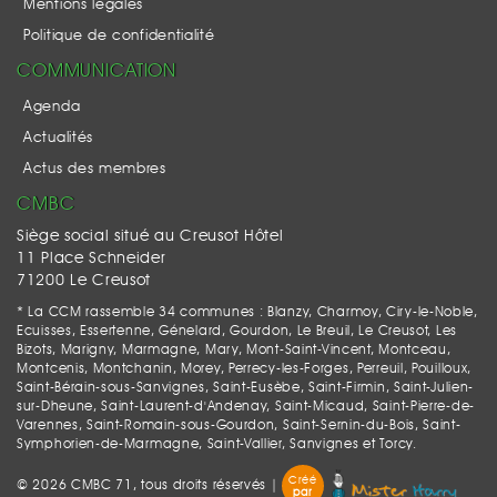
Mentions légales
Politique de confidentialité
COMMUNICATION
Agenda
Actualités
Actus des membres
CMBC
Siège social situé au Creusot Hôtel
11 Place Schneider
71200 Le Creusot
* La CCM rassemble 34 communes : Blanzy, Charmoy, Ciry-le-Noble,
Ecuisses, Essertenne, Génelard, Gourdon, Le Breuil, Le Creusot, Les
Bizots, Marigny, Marmagne, Mary, Mont-Saint-Vincent, Montceau,
Montcenis, Montchanin, Morey, Perrecy-les-Forges, Perreuil, Pouilloux,
Saint-Bérain-sous-Sanvignes, Saint-Eusèbe, Saint-Firmin, Saint-Julien-
sur-Dheune, Saint-Laurent-d'Andenay, Saint-Micaud, Saint-Pierre-de-
Varennes, Saint-Romain-sous-Gourdon, Saint-Sernin-du-Bois, Saint-
Symphorien-de-Marmagne, Saint-Vallier, Sanvignes et Torcy.
Créé
© 2026 CMBC 71, tous droits réservés |
par