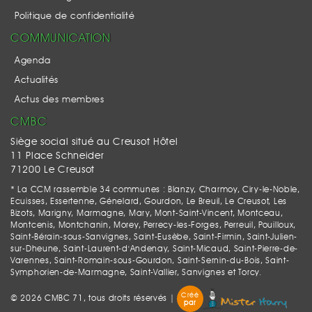
Politique de confidentialité
COMMUNICATION
Agenda
Actualités
Actus des membres
CMBC
Siège social situé au Creusot Hôtel
11 Place Schneider
71200 Le Creusot
* La CCM rassemble 34 communes : Blanzy, Charmoy, Ciry-le-Noble,
Ecuisses, Essertenne, Génelard, Gourdon, Le Breuil, Le Creusot, Les
Bizots, Marigny, Marmagne, Mary, Mont-Saint-Vincent, Montceau,
Montcenis, Montchanin, Morey, Perrecy-les-Forges, Perreuil, Pouilloux,
Saint-Bérain-sous-Sanvignes, Saint-Eusèbe, Saint-Firmin, Saint-Julien-
sur-Dheune, Saint-Laurent-d'Andenay, Saint-Micaud, Saint-Pierre-de-
Varennes, Saint-Romain-sous-Gourdon, Saint-Sernin-du-Bois, Saint-
Symphorien-de-Marmagne, Saint-Vallier, Sanvignes et Torcy.
Créé
© 2026 CMBC 71, tous droits réservés |
par