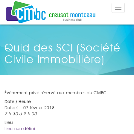
Toggle
navigat
Quid des SCI (Société
Civile Immobilière)
Événement privé réservé aux membres du CMBC
Date / Heure
Date(s) - 07 février 2018
7 h 30 à 9 h 00
Lieu
Lieu non défini