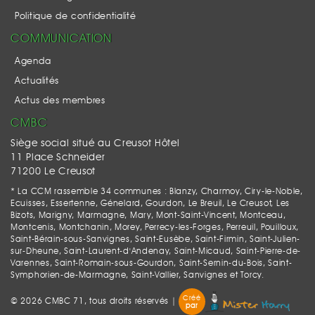
Politique de confidentialité
COMMUNICATION
Agenda
Actualités
Actus des membres
CMBC
Siège social situé au Creusot Hôtel
11 Place Schneider
71200 Le Creusot
* La CCM rassemble 34 communes : Blanzy, Charmoy, Ciry-le-Noble,
Ecuisses, Essertenne, Génelard, Gourdon, Le Breuil, Le Creusot, Les
Bizots, Marigny, Marmagne, Mary, Mont-Saint-Vincent, Montceau,
Montcenis, Montchanin, Morey, Perrecy-les-Forges, Perreuil, Pouilloux,
Saint-Bérain-sous-Sanvignes, Saint-Eusèbe, Saint-Firmin, Saint-Julien-
sur-Dheune, Saint-Laurent-d'Andenay, Saint-Micaud, Saint-Pierre-de-
Varennes, Saint-Romain-sous-Gourdon, Saint-Sernin-du-Bois, Saint-
Symphorien-de-Marmagne, Saint-Vallier, Sanvignes et Torcy.
Créé
© 2026 CMBC 71, tous droits réservés |
par