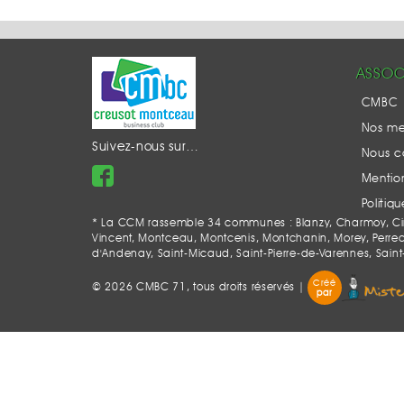
ASSOC
CMBC
Nos m
Suivez-nous sur…
Nous c
Mention
Politiq
* La CCM rassemble 34 communes : Blanzy, Charmoy, Ciry-
Vincent, Montceau, Montcenis, Montchanin, Morey, Perrecy-l
d'Andenay, Saint-Micaud, Saint-Pierre-de-Varennes, Saint
Créé
© 2026 CMBC 71, tous droits réservés |
par