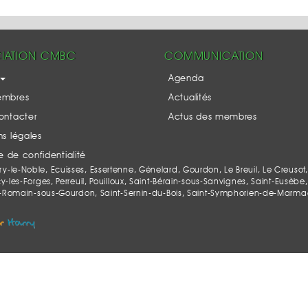
IATION CMBC
COMMUNICATION
Agenda
embres
Actualités
ontacter
Actus des membres
s légales
ue de confidentialité
le-Noble, Ecuisses, Essertenne, Génelard, Gourdon, Le Breuil, Le Creusot,
es-Forges, Perreuil, Pouilloux, Saint-Bérain-sous-Sanvignes, Saint-Eusèbe, 
-Romain-sous-Gourdon, Saint-Sernin-du-Bois, Saint-Symphorien-de-Marmagne